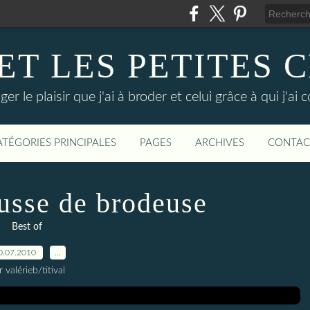
 ET LES PETITES 
er le plaisir que j'ai à broder et celui grâce à qui j'ai 
ATÉGORIES PRINCIPALES
PAGES
ARCHIVES
CONTAC
ousse de brodeuse
Best of
0.07.2010
…
r valérieb/titival