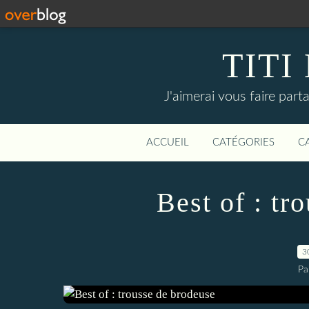
TITI
J'aimerai vous faire partag
ACCUEIL
CATÉGORIES
C
Best of : tr
3
Pa