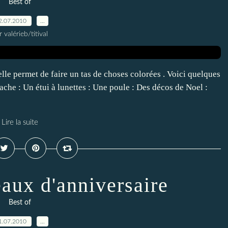
Best of
2.07.2010
…
r valérieb/titival
 elle permet de faire un tas de choses colorées . Voici quelques
ache : Un étui à lunettes : Une poule : Des décos de Noel :
Lire la suite
eaux d'anniversaire
Best of
1.07.2010
…