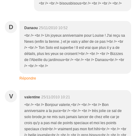
<br /> <br /> bisousbisous<br /> <br /> <br /> <br />
D
Danaou
25/11/2010 10:52
<br /> <br /> Un joyeux anniversaire pour Louise ! J'ai reçu sa
News (enfin la tienne..) et je vais y aller de ce pas !<br /> <br
/> <br /> Ton Solo est superbe ! Il est vrai que plus il y a de
détails, plus les yeux se croisent !<br /> <br /> <br /> Bizzzes
de l'Abeille du jardinoux<br /> <br /> <br /> Danaou<br /> <br
/> <br /> <br />
Répondre
V
valentine
25/11/2010 10:21
<br /> <br /> Bonjour valerie,<br /> <br /> <br /> Bon
anniversaire a ta puce<br /> <br /> <br /> très jolie ce sal de
solo brode,je ne mis suis jamais lancer de chez elle car je
crois qu'y a pas mal de points speciaux et moi les points
speciaux c'est<br /> vraiment pas mon fort hihi<br /> <br /> <br
/> belle journée<br /> <br /> <br /> gros bisous<br /> <br /> <br