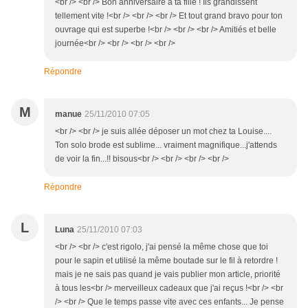
<br /> <br /> Bon anniversaire à ta fille ! Ils grandissent
tellement vite !<br /> <br /> <br /> Et tout grand bravo pour ton
ouvrage qui est superbe !<br /> <br /> <br /> Amitiés et belle
journée<br /> <br /> <br /> <br />
Répondre
M
manue
25/11/2010 07:05
<br /> <br /> je suis allée déposer un mot chez ta Louise....
Ton solo brode est sublime... vraiment magnifique...j'attends
de voir la fin...!! bisous<br /> <br /> <br /> <br />
Répondre
L
Luna
25/11/2010 07:03
<br /> <br /> c'est rigolo, j'ai pensé la même chose que toi
pour le sapin et utilisé la même boutade sur le fil à retordre !
mais je ne sais pas quand je vais publier mon article, priorité
à tous les<br /> merveilleux cadeaux que j'ai reçus !<br /> <br
/> <br /> Que le temps passe vite avec ces enfants... Je pense