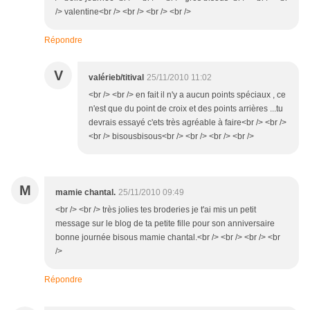
/> valentine<br /> <br /> <br /> <br />
Répondre
V
valérieb/titival
25/11/2010 11:02
<br /> <br /> en fait il n'y a aucun points spéciaux , ce
n'est que du point de croix et des points arrières ...tu
devrais essayé c'ets très agréable à faire<br /> <br />
<br /> bisousbisous<br /> <br /> <br /> <br />
M
mamie chantal.
25/11/2010 09:49
<br /> <br /> très jolies tes broderies je t'ai mis un petit
message sur le blog de ta petite fille pour son anniversaire
bonne journée bisous mamie chantal.<br /> <br /> <br /> <br
/>
Répondre