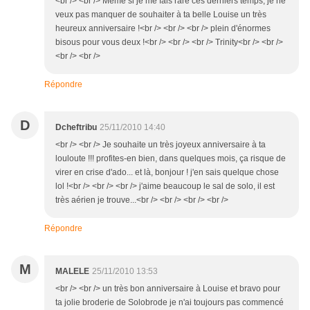
<br /> <br /> Même si je me fais rare ces derniers temps, je ne
veux pas manquer de souhaiter à ta belle Louise un très
heureux anniversaire !<br /> <br /> <br /> plein d'énormes
bisous pour vous deux !<br /> <br /> <br /> Trinity<br /> <br />
<br /> <br />
Répondre
D
Dcheftribu
25/11/2010 14:40
<br /> <br /> Je souhaite un très joyeux anniversaire à ta
louloute !!! profites-en bien, dans quelques mois, ça risque de
virer en crise d'ado... et là, bonjour ! j'en sais quelque chose
lol !<br /> <br /> <br /> j'aime beaucoup le sal de solo, il est
très aérien je trouve...<br /> <br /> <br /> <br />
Répondre
M
MALELE
25/11/2010 13:53
<br /> <br /> un très bon anniversaire à Louise et bravo pour
ta jolie broderie de Solobrode je n'ai toujours pas commencé