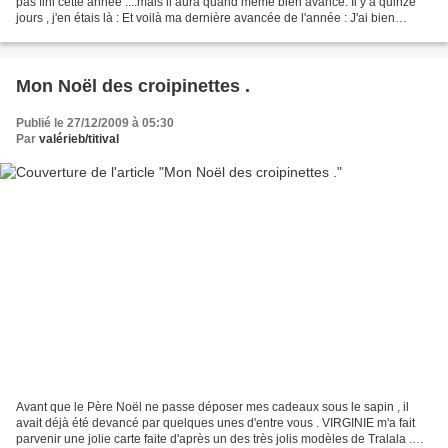
pas fini cette année ....mais il aura quand même bien avancé. Il y a quinze
jours , j'en étais là : Et voilà ma dernière avancée de l'année : J'ai bien
travaillé mais c'est parceque...
Mon Noël des croipinettes .
Publié le 27/12/2009 à 05:30
Par
valérieb/titival
Avant que le Père Noël ne passe déposer mes cadeaux sous le sapin , il
avait déjà été devancé par quelques unes d'entre vous . VIRGINIE m'a fait
parvenir une jolie carte faite d'après un des très jolis modèles de Tralala .