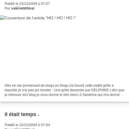
Publié le 23/12/2009 à 07:57
Par
valérieb/titival
Hier en me promenant de blogs en blogs j'ai trouvé cette petite grille à
laquelle je n'ai pas pu résister : Une grille dessinée par DELPHINE ( dès que
je retrouve son blog je vous donne le lien merci à Sandrine qui m'a donné le
lien ) brodée avec le fil...
Il était temps .
Publié le 22/12/2009 à 07:04