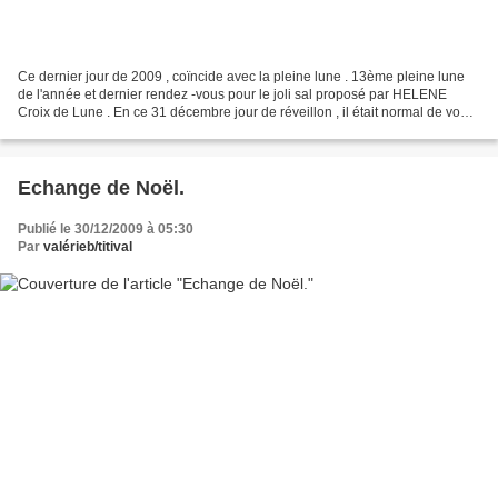
Ce dernier jour de 2009 , coïncide avec la pleine lune . 13ème pleine lune
de l'année et dernier rendez -vous pour le joli sal proposé par HELENE
Croix de Lune . En ce 31 décembre jour de réveillon , il était normal de vous
montrer ma récolte de fils...
Echange de Noël.
Publié le 30/12/2009 à 05:30
Par
valérieb/titival