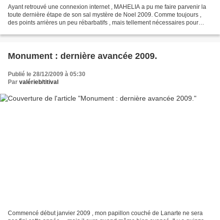
Ayant retrouvé une connexion internet , MAHELIA a pu me faire parvenir la
toute dernière étape de son sal mystère de Noel 2009. Comme toujours ,
des points arrières un peu rébarbatifs , mais tellement nécessaires pour
donner tout le relief au modèle ....
Monument : dernière avancée 2009.
Publié le 28/12/2009 à 05:30
Par
valérieb/titival
Commencé début janvier 2009 , mon papillon couché de Lanarte ne sera