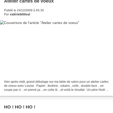
Atelier cartes de voeux
Publié le 24/12/2009 à 05:30
Par
valérieb/titival
Hier après midi, grand débalage sur ma table de salon pour un atelier cartes
de voeux avec Louise . Papier , feutrine , rubans , colle , double face ...on
coupe par ci ...on prend ça ...on colle là ...et voilà le résultat : Un père Noël :
Un autre : Et...
HO ! HO ! HO !