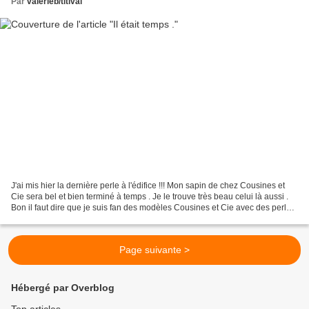
Par
valérieb/titival
J'ai mis hier la dernière perle à l'édifice !!! Mon sapin de chez Cousines et
Cie sera bel et bien terminé à temps . Je le trouve très beau celui là aussi .
Bon il faut dire que je suis fan des modèles Cousines et Cie avec des perles
. Je m'en vais de...
Page suivante >
Hébergé par Overblog