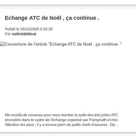
Une autre carte qui m'a fait...
Echange ATC de Noël , ça continue .
Publié le 26/12/2009 à 05:30
Par
valérieb/titival
Me revoilà de nouveau pour vous montrer la suite des très jolies ATC
envoyées dans le cadre de l'échange organisé par Fraisynath et moi .
Attention les yeux , il y a encore plein de petits chefs d'oeuvres : De
MIBEOLEM pour BLEUE : De LEA pour ANAIG 1985...