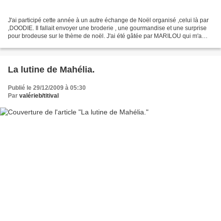
J'ai participé cette année à un autre échange de Noël organisé ,celui là par
,DOODIE. Il fallait envoyer une broderie , une gourmandise et une surprise
pour brodeuse sur le thème de noël. J'ai été gâtée par MARILOU qui m'a
envoyé une très jolie bannière...
La lutine de Mahélia.
Publié le 29/12/2009 à 05:30
Par
valérieb/titival