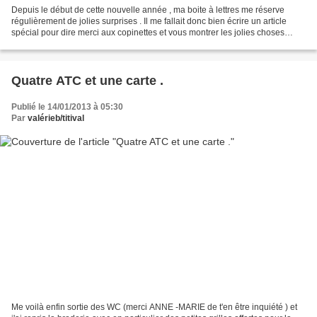
Depuis le début de cette nouvelle année , ma boite à lettres me réserve
régulièrement de jolies surprises . Il me fallait donc bien écrire un article
spécial pour dire merci aux copinettes et vous montrer les jolies choses
reçues . De CATHDRAGON , une...
Quatre ATC et une carte .
Publié le 14/01/2013 à 05:30
Par
valérieb/titival
Me voilà enfin sortie des WC (merci ANNE -MARIE de t'en être inquiété ) et