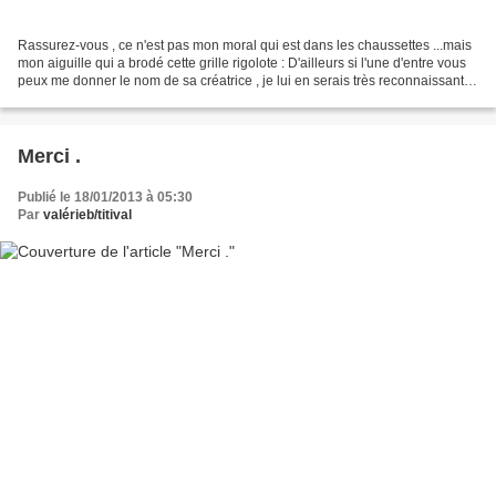
Rassurez-vous , ce n'est pas mon moral qui est dans les chaussettes ...mais
mon aiguille qui a brodé cette grille rigolote : D'ailleurs si l'une d'entre vous
peux me donner le nom de sa créatrice , je lui en serais très reconnaissante .
Merci à ISABZEN...
Merci .
Publié le 18/01/2013 à 05:30
Par
valérieb/titival