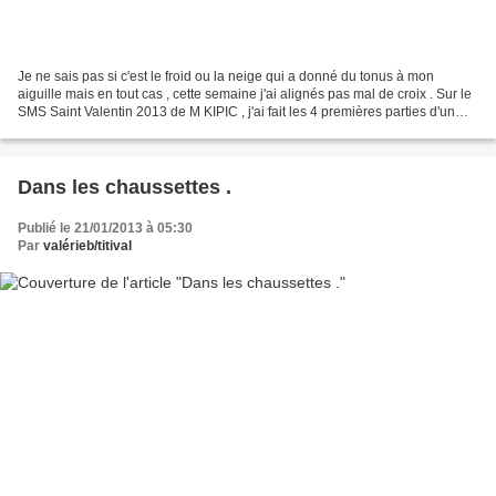
Je ne sais pas si c'est le froid ou la neige qui a donné du tonus à mon
aiguille mais en tout cas , cette semaine j'ai alignés pas mal de croix . Sur le
SMS Saint Valentin 2013 de M KIPIC , j'ai fait les 4 premières parties d'un
coup : Toile aïda 7 blanche...
Dans les chaussettes .
Publié le 21/01/2013 à 05:30
Par
valérieb/titival