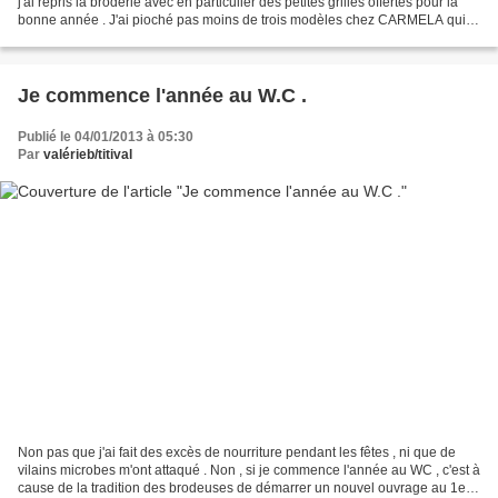
j'ai repris la broderie avec en particulier des petites grilles offertes pour la
bonne année . J'ai pioché pas moins de trois modèles chez CARMELA qui
sont devenues des ATC : Pour...
Je commence l'année au W.C .
Publié le 04/01/2013 à 05:30
Par
valérieb/titival
Non pas que j'ai fait des excès de nourriture pendant les fêtes , ni que de
vilains microbes m'ont attaqué . Non , si je commence l'année au WC , c'est à
cause de la tradition des brodeuses de démarrer un nouvel ouvrage au 1er