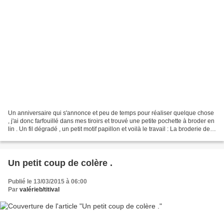
Un anniversaire qui s'annonce et peu de temps pour réaliser quelque chose
, j'ai donc farfouillé dans mes tiroirs et trouvé une petite pochette à broder en
lin . Un fil dégradé , un petit motif papillon et voilà le travail : La broderie de
plus près : Voilà...
Un petit coup de colère .
Publié le 13/03/2015 à 06:00
Par
valérieb/titival