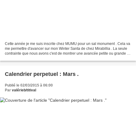
Cette année je me suis inscrite chez MUMU pour un sal monument . Cela va
me permettre d'avancer sur mon Winter Santa de chez Mirabillia . La seule
contrainte que nous avons c'est de montrer une avancée petite ou grande au
début de chaque mois . En janvier...
Calendrier perpetuel : Mars .
Publié le 02/03/2015 à 06:00
Par
valérieb/titival