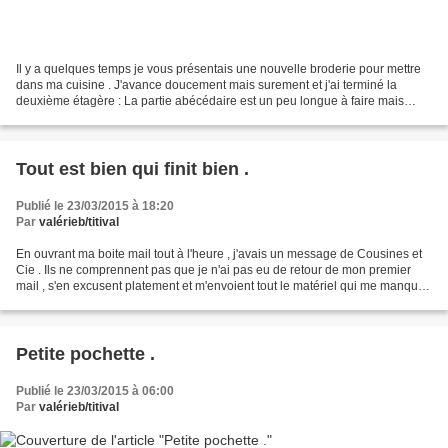
Il y a quelques temps je vous présentais une nouvelle broderie pour mettre
dans ma cuisine . J'avance doucement mais surement et j'ai terminé la
deuxième étagère : La partie abécédaire est un peu longue à faire mais
j'aime déjà beaucoup le résultat . Je...
Tout est bien qui finit bien .
Publié le 23/03/2015 à 18:20
Par
valérieb/titival
En ouvrant ma boite mail tout à l'heure , j'avais un message de Cousines et
Cie . Ils ne comprennent pas que je n'ai pas eu de retour de mon premier
mail , s'en excusent platement et m'envoient tout le matériel qui me manque
par retour du courrier . Ils...
Petite pochette .
Publié le 23/03/2015 à 06:00
Par
valérieb/titival