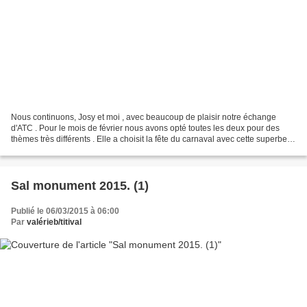
Nous continuons, Josy et moi , avec beaucoup de plaisir notre échange
d'ATC . Pour le mois de février nous avons opté toutes les deux pour des
thèmes très différents . Elle a choisit la fête du carnaval avec cette superbe
petite carte aux couleurs acidulées...
Sal monument 2015. (1)
Publié le 06/03/2015 à 06:00
Par
valérieb/titival