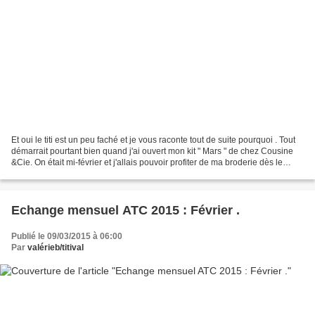
Et oui le titi est un peu faché et je vous raconte tout de suite pourquoi . Tout
démarrait pourtant bien quand j'ai ouvert mon kit " Mars " de chez Cousine
&Cie. On était mi-février et j'allais pouvoir profiter de ma broderie dès le
début du mois suivant....
Echange mensuel ATC 2015 : Février .
Publié le 09/03/2015 à 06:00
Par
valérieb/titival