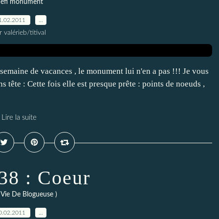
éfi monument
1.02.2011
…
r valérieb/titival
 semaine de vacances , le monument lui n'en a pas !!! Je vous
 tête : Cette fois elle est presque prête : points de noeuds ,
Lire la suite
8 : Coeur
Vie De Blogueuse )
0.02.2011
…