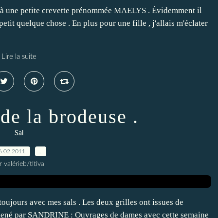
e à une petite crevette prénommée MAELYS . Évidemment il
tit quelque chose . En plus pour une fille , j'allais m'éclater
Lire la suite
de la brodeuse .
Sal
6.02.2011
…
r valérieb/titival
toujours avec mes sals . Les deux grilles ont issues de
r mené par SANDRINE : Ouvrages de dames avec cette semaine