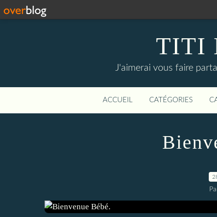
TITI
J'aimerai vous faire partag
ACCUEIL
CATÉGORIES
C
Bienv
2
Pa