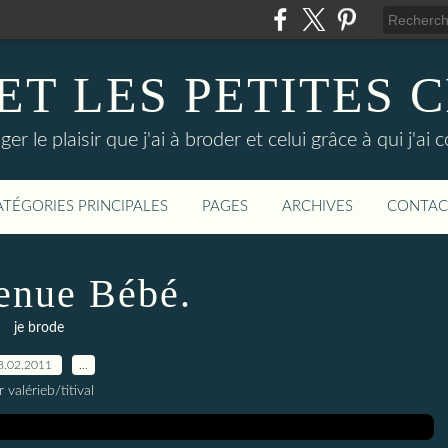
 ET LES PETITES 
er le plaisir que j'ai à broder et celui grâce à qui j'ai 
ATÉGORIES PRINCIPALES
PAGES
ARCHIVES
CONTAC
enue Bébé.
je brode
8.02.2011
…
r valérieb/titival